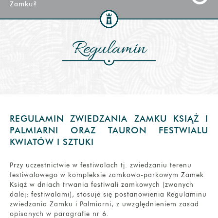
zwiedzających i ekspozycji znajdujących się w obiekcie. O
Zamku?
odpłatna toaleta kontenerowa (2 zł), z której można
kontakt na maila
nocne@ksiaz.walbrzych.pl
tym, czy tak jest decyduje ochrona obiektu, która może
skorzystać czekając na autobus powrotny. Bezpłatne
zażądać złożenia torby/plecaka w przechowalni. Małe
toalety toi-toi znajdują się również na terenie parkingu
plecaki turystyczne prosimy założyć na przód bez
Stada Ogierów Książ.
Tak. Na bieżąco monitorujemy ruch na drodze i
Regulamin
wezwania – ułatwi to pracę służbie ochrony, a innym
informujemy o utrudnieniach za pośrednictwem
turystom uprzyjemni zwiedzanie festiwalu.
facebooka. Jednocześnie prosimy o stosowanie się do
poleceń służb mundurowych.
REGULAMIN ZWIEDZANIA ZAMKU KSIĄŻ I
PALMIARNI ORAZ TAURON FESTWIALU
KWIATÓW I SZTUKI
Przy uczestnictwie w festiwalach tj. zwiedzaniu terenu
festiwalowego w kompleksie zamkowo-parkowym Zamek
Książ w dniach trwania festiwali zamkowych (zwanych
dalej: festiwalami), stosuje się postanowienia Regulaminu
zwiedzania Zamku i Palmiarni, z uwzględnieniem zasad
opisanych w paragrafie nr 6.