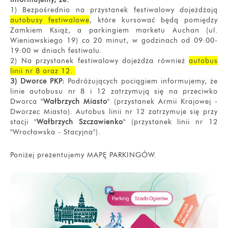
1) Bezpośrednio na przystanek festiwalowy dojeżdżają
autobusy festiwalowe
, które kursować będą pomiędzy
Zamkiem Książ, a parkingiem marketu Auchan (ul.
Wieniawskiego 19) co 20 minut, w godzinach od 09:00-
19:00 w dniach festiwalu.
2) Na przystanek festiwalowy dojeżdża również
autobus
linii nr 8 oraz 12.
3) Dworce PKP:
Podróżujących pociągiem informujemy, że
linie autobusu nr 8 i 12 zatrzymują się na przeciwko
Dworca "
Wałbrzych Miasto
" (przystanek Armii Krajowej -
Dworzec Miasto). Autobus linii nr 12 zatrzymuje się przy
stacji "
Wałbrzych Szczawienko
" (przystanek linii nr 12
"Wrocławska - Stacyjna").
Poniżej prezentujemy MAPĘ PARKINGÓW.