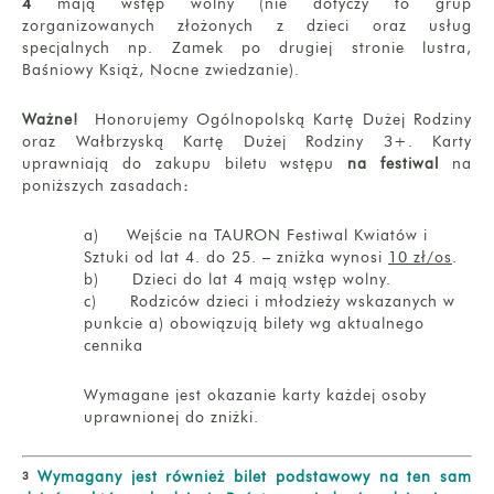
4
mają wstęp wolny (nie dotyczy to grup
zorganizowanych złożonych z dzieci oraz usług
specjalnych np. Zamek po drugiej stronie lustra,
Baśniowy Książ, Nocne zwiedzanie).
Ważne!
Honorujemy Ogólnopolską Kartę Dużej Rodziny
oraz Wałbrzyską Kartę Dużej Rodziny 3+. Karty
uprawniają do zakupu biletu wstępu
na festiwal
na
poniższych zasadach
:
a) Wejście na TAURON Festiwal Kwiatów i
Sztuki od lat 4. do 25. – zniżka wynosi
10 zł/os
.
b) Dzieci do lat 4 mają wstęp wolny.
c) Rodziców dzieci i młodzieży wskazanych w
punkcie a) obowiązują bilety wg aktualnego
cennika
Wymagane jest okazanie karty każdej osoby
uprawnionej do zniżki.
Wymagany jest również bilet podstawowy na ten sam
3