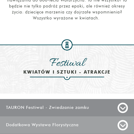
nawiązania do 600-lecia Wałbrzycha. To nie wszystko! To
będzie nie tylko podróż przez epoki, ale również okresy
życia: dziecięce marzenia czy dojrzałe wspomnienia?
Wszystko wyrażone w kwiatach.
Festiwal
KWIATÓW I SZTUKI - ATRAKCJE
TAURON Festiwal - Zwiedzanie zamku
Dodatkowa Wystawa Florystyczna
Ważne! Zwiedzanie zamku w dniach festiwalu jest
możliwe wyłącznie na podstawie biletów festiwalowych, a