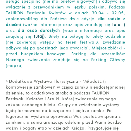
usługa specjalna (nie ma biletów ulgowych) i odbywa się
wyłącznie z przewodnikiem w języku polskim. Podczas
TAURON Festiwalu Kwiatów w dniach 30.04 - 02.05,
zaplanowaliśmy dla Państwa dwie edycje:
dla rodzin z
dziećmi
(ważne informacje oraz opis znajdują się
tutaj )
oraz
dla osób dorosłych
(ważne informacje oraz opis
znajdują się
tutaj)
. Bilety na usługę to bilety oddzielne
(nie zawierają wstępu na teren festiwalu, zwiedzanie
odbywa się po godzinach jego otwarcia). Miejsce zbiórki -
przed budynkiem kasowym. Parking dla uczestników
Nocnego zwiedzania znajduje się na Parking Główny
(mapka).
Dodatkowa Wystawa Florystyczna - "Młodość (i
6
kontrowersje zamkowe)" w części zamku nieudostępnianej
dziennie, to dodatkowa atrakcja podczas TAURON
Festiwalu Kwiatów i Sztuki, której zwiedzanie wymaga
zakupu osobnego biletu. Grupy na zwiedzanie wystawy
będą formowane na bieżąco na I piętrze zamku. Po
tegorocznej wystawie oprowadzi Was postać związana z
zamkiem, a sama aranżacja odsłoni przed Wami bardzo
ważny i bogaty etap w dziejach Książa. Przygotujcie się