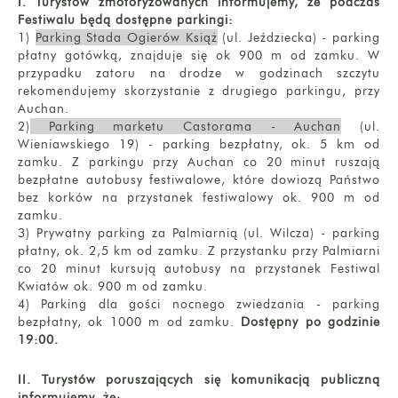
I. Turystów zmotoryzowanych informujemy, że podczas
Festiwalu będą dostępne parkingi:
1)
Parking Stada Ogierów Książ
(ul. Jeździecka) - parking
płatny gotówką, znajduje się ok 900 m od zamku. W
przypadku zatoru na drodze w godzinach szczytu
rekomendujemy skorzystanie z drugiego parkingu, przy
Auchan.
2)
Parking marketu Castorama - Auchan
(ul.
Wieniawskiego 19) - parking bezpłatny, ok. 5 km od
zamku. Z parkingu przy Auchan co 20 minut ruszają
bezpłatne autobusy festiwalowe, które dowiozą Państwo
bez korków na przystanek festiwalowy ok. 900 m od
zamku.
3) Prywatny parking za Palmiarnią (ul. Wilcza) - parking
płatny, ok. 2,5 km od zamku. Z przystanku przy Palmiarni
co 20 minut kursują autobusy na przystanek Festiwal
Kwiatów ok. 900 m od zamku.
4) Parking dla gości nocnego zwiedzania - parking
bezpłatny, ok 1000 m od zamku.
Dostępny po godzinie
19:00.
II. Turystów poruszających się komunikacją publiczną
informujemy, że: