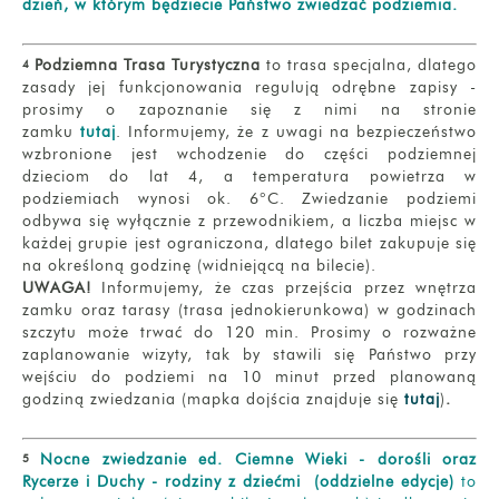
dzień, w którym będziecie Państwo zwiedzać podziemia.
Podziemna Trasa Turystyczna
to trasa specjalna, dlatego
4
zasady jej funkcjonowania regulują odrębne zapisy -
prosimy o zapoznanie się z nimi na stronie
zamku
tutaj
. Informujemy, że z uwagi na bezpieczeństwo
wzbronione jest wchodzenie do części podziemnej
dzieciom do lat 4, a temperatura powietrza w
podziemiach wynosi ok. 6°C. Zwiedzanie podziemi
odbywa się wyłącznie z przewodnikiem, a liczba miejsc w
każdej grupie jest ograniczona, dlatego bilet zakupuje się
na określoną godzinę (widniejącą na bilecie).
UWAGA!
Informujemy, że czas przejścia przez wnętrza
zamku oraz tarasy (trasa jednokierunkowa) w godzinach
szczytu może trwać do 120 min. Prosimy o rozważne
zaplanowanie wizyty, tak by stawili się Państwo przy
wejściu do podziemi na 10 minut przed planowaną
godziną zwiedzania (mapka dojścia znajduje się
tutaj
)
.
Nocne zwiedzanie ed. Ciemne Wieki - dorośli oraz
5
Rycerze i Duchy - rodziny z dziećmi (oddzielne edycje)
to