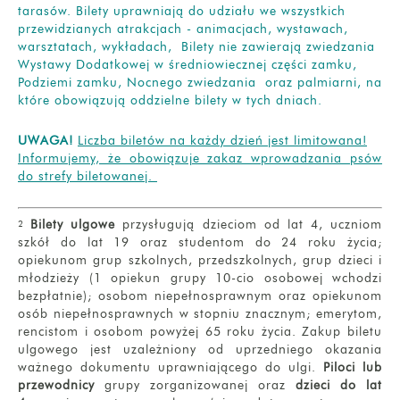
tarasów. Bilety uprawniają do udziału we wszystkich
przewidzianych atrakcjach - animacjach, wystawach,
warsztatach, wykładach, Bilety nie zawierają zwiedzania
Wystawy Dodatkowej w średniowiecznej części zamku,
Podziemi zamku, Nocnego zwiedzania oraz palmiarni, na
które obowiązują oddzielne bilety w tych dniach.
UWAGA!
Liczba biletów na każdy dzień jest limitowana!
Informujemy, że obowiązuje zakaz wprowadzania psów
do strefy biletowanej.
Bilety ulgowe
przysługują dzieciom od lat 4, uczniom
2
szkół do lat 19 oraz studentom do 24 roku życia;
opiekunom grup szkolnych, przedszkolnych, grup dzieci i
młodzieży (1 opiekun grupy 10-cio osobowej wchodzi
bezpłatnie); osobom niepełnosprawnym oraz opiekunom
osób niepełnosprawnych w stopniu znacznym; emerytom,
rencistom i osobom powyżej 65 roku życia. Zakup biletu
ulgowego jest uzależniony od uprzedniego okazania
ważnego dokumentu uprawniającego do ulgi.
Piloci lub
przewodnicy
grupy zorganizowanej oraz
dzieci do lat