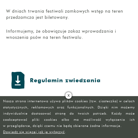
W dniach trwania festiwali zamkowych wstęp na teren
przedzamcza jest biletowany.
Informujemy, że obowiązuje zakaz wprowadzania i
wnoszenia psów na teren festiwalu.
Regulamin zwiedzania
X
Nasza strona internetowa używa plików cookies (tzw. ciasteczka) w celach
statystycznych, reklamowych oraz funkcjonalnych. Dzięki nim możemy
indywidualnie dostosować stronę do twoich potrzeb. Każdy może
zaakceptować pliki cookies albo ma możliwość wyłączenia ich
w przeglądarce, dzięki czemu nie będą zbierane żadne informacje.
Partnerzy
Dowiedz się więcej jak je wyłączyć
.