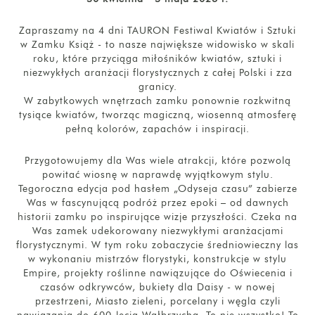
Zapraszamy na 4 dni TAURON Festiwal Kwiatów i Sztuki
w
Zamku Książ - to nasze największe widowisko w skali
roku, które
przyciąga miłośników kwiatów, sztuki i
niezwykłych aranżacji florystycznych z całej Polski i zza
granicy.
W zabytkowych wnętrzach zamku ponownie rozkwitną
tysiące kwiatów, tworząc magiczną, wiosenną atmosferę
pełną kolorów, zapachów i inspiracji.
Przygotowujemy dla Was wiele atrakcji, które pozwolą
powitać wiosnę w naprawdę wyjątkowym stylu.
Tegoroczna edycja pod hasłem „Odyseja czasu” zabierze
Was w fascynującą podróż przez epoki – od dawnych
historii zamku po inspirujące wizje przyszłości. Czeka na
Was zamek udekorowany niezwykłymi aranżacjami
florystycznymi. W tym roku zobaczycie średniowieczny las
w wykonaniu mistrzów florystyki, konstrukcje w stylu
Empire, projekty roślinne nawiązujące do Oświecenia i
czasów odkrywców, bukiety dla Daisy - w nowej
przestrzeni, Miasto zieleni, porcelany i węgla czyli