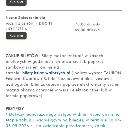
Kup bilet
Nocne Zwiedzanie dla
rodzin z dziećmi - DUCHY
78,00 dorosły
i RYCERZE
5
69,00 dziecko
Kup bilet
ZAKUP BILETÓW
: Bilety można zakupić w kasach
biletowych w godzinach ich otwarcia lub poprzez
z
amkowy system online na
stronie:
bilety.ksiaz.walbrzych.pl
( należy wybrać TAURON
Festiwal Kwiatów i Sztuki) bez przewodnika i zestawu
audioguide. Bilet zakupiony poprzez elektroniczny system
można okazać ochronie w wersji elektronicznej lub w
formie papierowej.
PRZYPISY
Dotyczy jednorazowego wstępu w dniu, wybieranym na
1
etapie zakupu (widniejącym na bilecie), w terminie 30.04-
03.05.2026 r., na zwiedzanie przedzamcza, zamku i